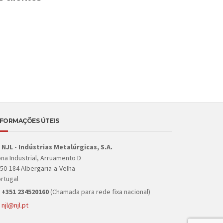
NFORMAÇÕES ÚTEIS
NJL - Indústrias Metalúrgicas, S.A.
na Industrial, Arruamento D
50-184 Albergaria-a-Velha
rtugal
+351 234520160
(Chamada para rede fixa nacional)
njl@njl.pt